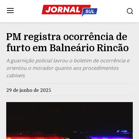
PM registra ocorrência de
furto em Balneário Rincão
A guarnição policial lavrou o boletim de ocorrência e
orientou o morador quanto aos procedimentos
cabíveis
29 de junho de 2025