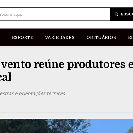
BUSC
rocure aqui...
ESPORTE
VARIEDADES
OBITUÁRIOS
E
vento reúne produtores 
cal
stras e orientações técnicas