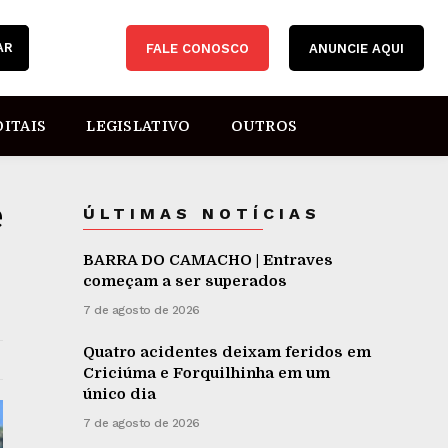
AR
FALE CONOSCO
ANUNCIE AQUI
DITAIS
LEGISLATIVO
OUTROS
e
ÚLTIMAS NOTÍCIAS
BARRA DO CAMACHO | Entraves
começam a ser superados
7 de agosto de 2026
Quatro acidentes deixam feridos em
Criciúma e Forquilhinha em um
único dia
7 de agosto de 2026