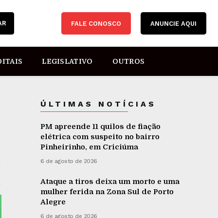
AR
FALE CONOSCO
ANUNCIE AQUI
DITAIS
LEGISLATIVO
OUTROS
ÚLTIMAS NOTÍCIAS
PM apreende 11 quilos de fiação
elétrica com suspeito no bairro
Pinheirinho, em Criciúma
6 de agosto de 2026
Ataque a tiros deixa um morto e uma
mulher ferida na Zona Sul de Porto
Alegre
6 de agosto de 2026