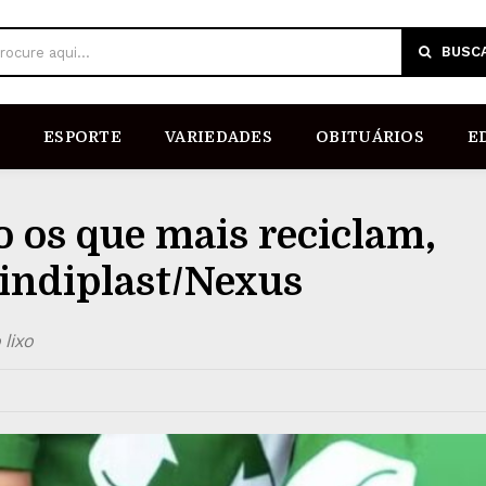
BUSC
rocure aqui...
ESPORTE
VARIEDADES
OBITUÁRIOS
E
o os que mais reciclam,
indiplast/Nexus
lixo