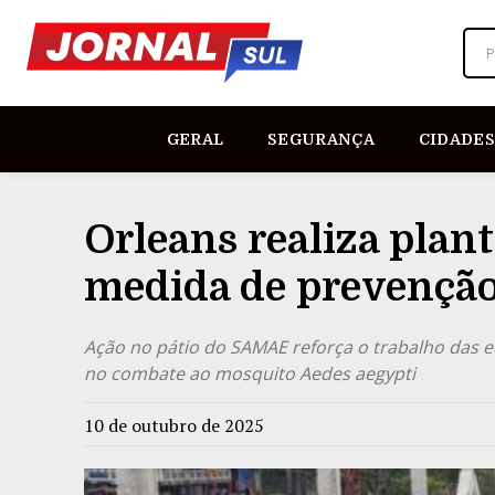
P
GERAL
SEGURANÇA
CIDADES
Orleans realiza plan
medida de prevenção
Ação no pátio do SAMAE reforça o trabalho das eq
no combate ao mosquito Aedes aegypti
10 de outubro de 2025