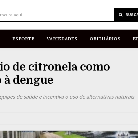
BUSC
rocure aqui...
ESPORTE
VARIEDADES
OBITUÁRIOS
E
tio de citronela como
 à dengue
uipes de saúde e incentiva o uso de alternativas naturais