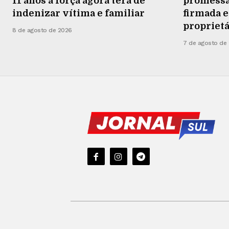
11 anos à força agora terá de
promessa
indenizar vítima e familiar
firmada e
proprietá
8 de agosto de 2026
7 de agosto de