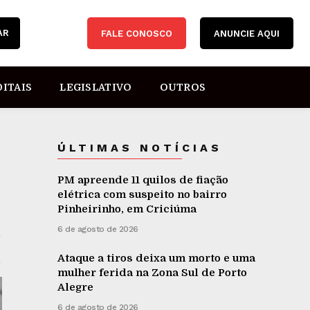
AR
FALE CONOSCO
ANUNCIE AQUI
DITAIS
LEGISLATIVO
OUTROS
ÚLTIMAS NOTÍCIAS
PM apreende 11 quilos de fiação
elétrica com suspeito no bairro
Pinheirinho, em Criciúma
6 de agosto de 2026
Ataque a tiros deixa um morto e uma
mulher ferida na Zona Sul de Porto
Alegre
6 de agosto de 2026