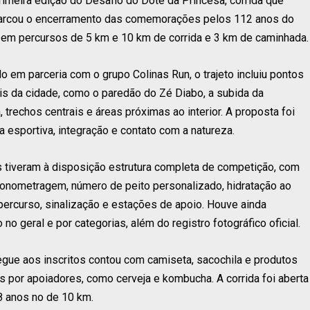
rimeira edição do Desafio do Dote da Princesa, corrida que
marcou o encerramento das comemorações pelos 112 anos do
s em percursos de 5 km e 10 km de corrida e 3 km de caminhada.
o em parceria com o grupo Colinas Run, o trajeto incluiu pontos
ais da cidade, como o paredão do Zé Diabo, a subida da
, trechos centrais e áreas próximas ao interior. A proposta foi
ca esportiva, integração e contato com a natureza.
s tiveram à disposição estrutura completa de competição, com
ronometragem, número de peito personalizado, hidratação ao
percurso, sinalização e estações de apoio. Houve ainda
no geral e por categorias, além do registro fotográfico oficial.
regue aos inscritos contou com camiseta, sacochila e produtos
s por apoiadores, como cerveja e kombucha. A corrida foi aberta
18 anos no de 10 km.