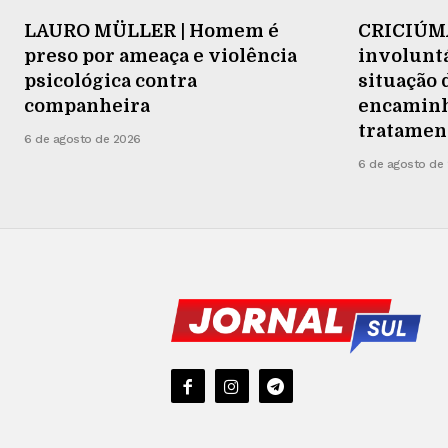
LAURO MÜLLER | Homem é
CRICIÚMA
preso por ameaça e violência
involuntá
psicológica contra
situação 
companheira
encaminh
tratamen
6 de agosto de 2026
6 de agosto de