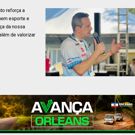
to reforça a
nem esporte e
rça da nossa
além de valorizar