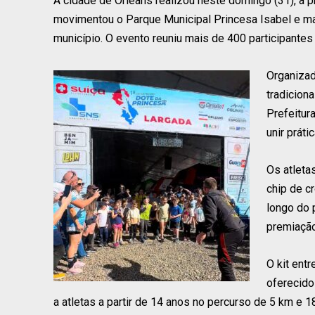
A cidade de Orleans realizou neste domingo (31), a p
movimentou o Parque Municipal Princesa Isabel e 
município. O evento reuniu mais de 400 participante
Organizad
tradicion
Prefeitura
unir práti
Os atleta
chip de c
longo do 
premiação 
O kit ent
oferecido
a atletas a partir de 14 anos no percurso de 5 km e 