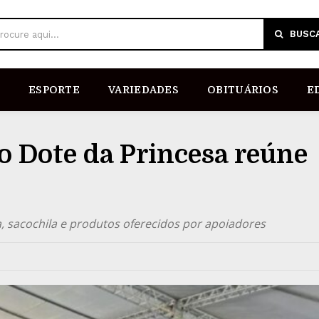
BUSC
rocure aqui...
ESPORTE
VARIEDADES
OBITUÁRIOS
E
o Dote da Princesa reúne
a, sacochila e produtos oferecidos por apoiadores