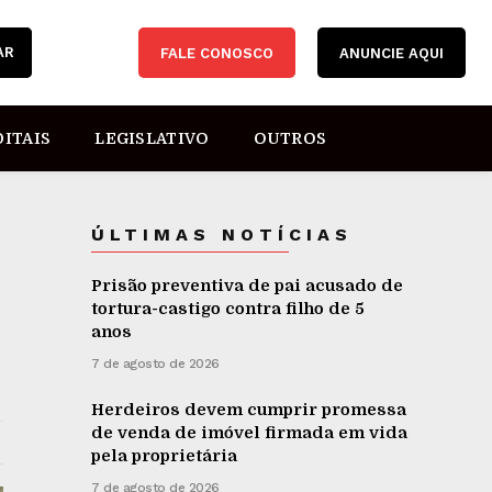
AR
FALE CONOSCO
ANUNCIE AQUI
DITAIS
LEGISLATIVO
OUTROS
ÚLTIMAS NOTÍCIAS
Prisão preventiva de pai acusado de
tortura-castigo contra filho de 5
anos
7 de agosto de 2026
Herdeiros devem cumprir promessa
de venda de imóvel firmada em vida
pela proprietária
7 de agosto de 2026