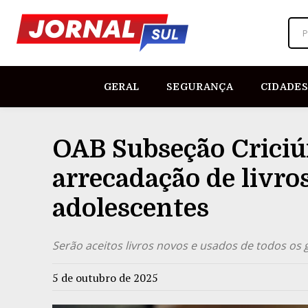
P
GERAL
SEGURANÇA
CIDADES
OAB Subseção Crici
arrecadação de livros
adolescentes
Serão aceitos livros novos e usados de todos os g
5 de outubro de 2025