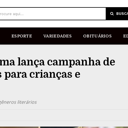
BUSC
rocure aqui...
ESPORTE
VARIEDADES
OBITUÁRIOS
E
úma lança campanha de
 para crianças e
êneros literários