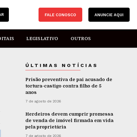
AR
FALE CONOSCO
ANUNCIE AQUI
DITAIS
LEGISLATIVO
OUTROS
ÚLTIMAS NOTÍCIAS
Prisão preventiva de pai acusado de
tortura-castigo contra filho de 5
anos
7 de agosto de 2026
Herdeiros devem cumprir promessa
de venda de imóvel firmada em vida
pela proprietária
7 de agosto de 2026