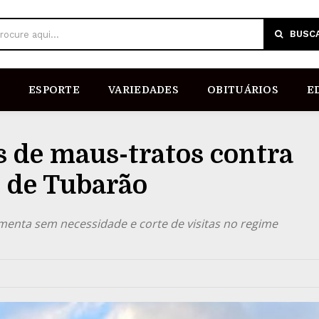
BUSC
rocure aqui...
ESPORTE
VARIEDADES
OBITUÁRIOS
E
 de maus-tratos contra
o de Tubarão
imenta sem necessidade e corte de visitas no regime