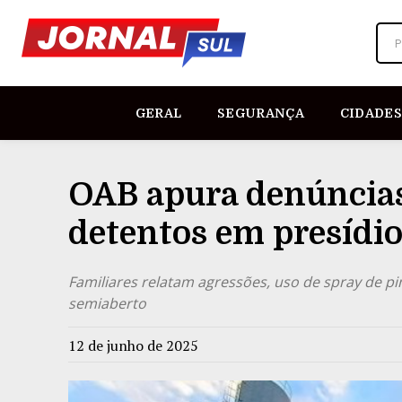
P
GERAL
SEGURANÇA
CIDADES
OAB apura denúncias
detentos em presídi
Familiares relatam agressões, uso de spray de p
semiaberto
12 de junho de 2025