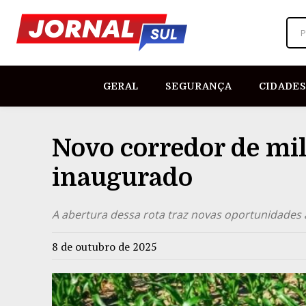
P
GERAL
SEGURANÇA
CIDADES
Novo corredor de mi
inaugurado
A abertura dessa rota traz novas oportunidades 
8 de outubro de 2025