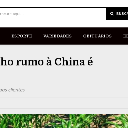
BUSC
rocure aqui...
ESPORTE
VARIEDADES
OBITUÁRIOS
E
lho rumo à China é
aos clientes