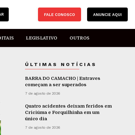
AR
FALE CONOSCO
ANUNCIE AQUI
DITAIS
LEGISLATIVO
OUTROS
ÚLTIMAS NOTÍCIAS
BARRA DO CAMACHO | Entraves
começam a ser superados
7 de agosto de 2026
Quatro acidentes deixam feridos em
Criciúma e Forquilhinha em um
único dia
7 de agosto de 2026