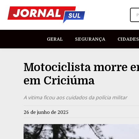
P
GERAL
SEGURANÇA
CIDADES
Motociclista morre e
em Criciúma
A vitima ficou aos cuidados da polícia militar
26 de junho de 2025