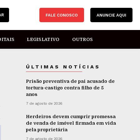
AR
FALE CONOSCO
ANUNCIE AQUI
DITAIS
LEGISLATIVO
OUTROS
ÚLTIMAS NOTÍCIAS
Prisão preventiva de pai acusado de
tortura-castigo contra filho de 5
anos
7 de agosto de 2026
Herdeiros devem cumprir promessa
de venda de imóvel firmada em vida
pela proprietária
7 de agosto de 2026