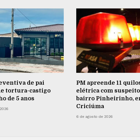
eventiva de pai
PM apreende 11 quilos
e tortura-castigo
elétrica com suspeito
lho de 5 anos
bairro Pinheirinho, 
Criciúma
 2026
6 de agosto de 2026