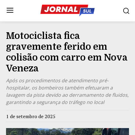
Motociclista fica
gravemente ferido em
colisão com carro em Nova
Veneza
Após os procedimentos de atendimento pré-
hospitalar, os bombeiros também efetuaram a
lavagem da pista devido ao derramamento de fluidos,
garantindo a segurança do tráfego no local
1 de setembro de 2025