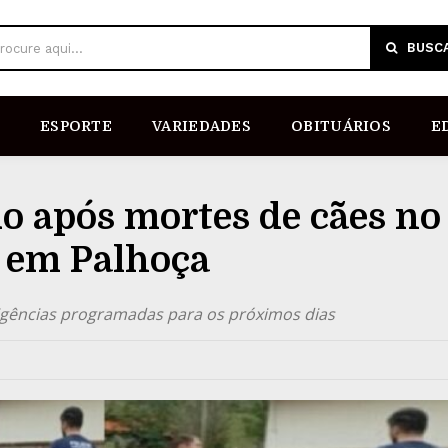
BUSC
rocure aqui...
ESPORTE
VARIEDADES
OBITUÁRIOS
E
o após mortes de cães no
, em Palhoça
igências programadas para os próximos dias