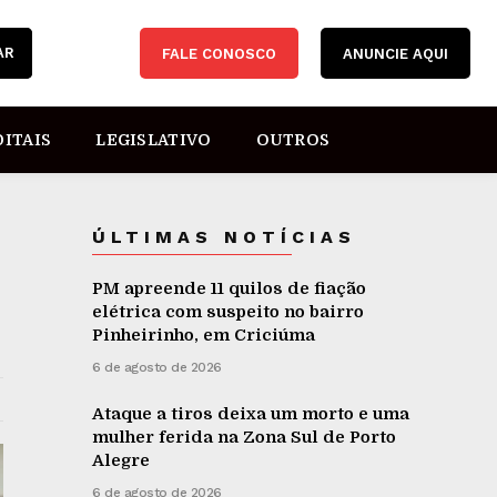
AR
FALE CONOSCO
ANUNCIE AQUI
DITAIS
LEGISLATIVO
OUTROS
ÚLTIMAS NOTÍCIAS
PM apreende 11 quilos de fiação
elétrica com suspeito no bairro
Pinheirinho, em Criciúma
6 de agosto de 2026
Ataque a tiros deixa um morto e uma
mulher ferida na Zona Sul de Porto
Alegre
6 de agosto de 2026