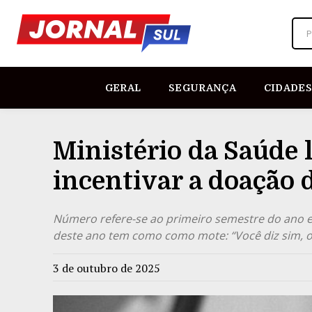
P
GERAL
SEGURANÇA
CIDADES
Ministério da Saúde 
incentivar a doação 
Número refere-se ao primeiro semestre do ano 
deste ano tem como como mote: “Você diz sim, o 
3 de outubro de 2025