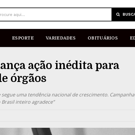
BUSC
rocure aqui...
ESPORTE
VARIEDADES
OBITUÁRIOS
E
lança ação inédita para
de órgãos
e segue uma tendência nacional de crescimento. Campanha
Brasil inteiro agradece”