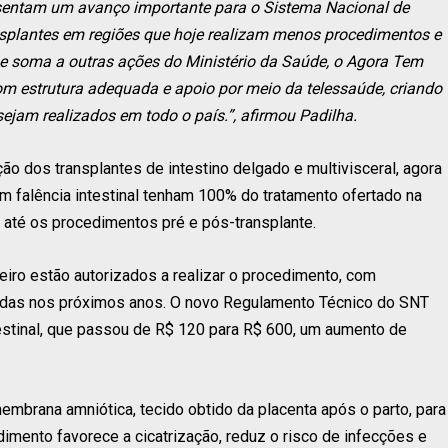
resentam um avanço importante para o Sistema Nacional de
nsplantes em regiões que hoje realizam menos procedimentos e
 se soma a outras ações do Ministério da Saúde, o Agora Tem
com estrutura adequada e apoio por meio da telessaúde, criando
ejam realizados em todo o país.”, afirmou Padilha.
o dos transplantes de intestino delgado e multivisceral, agora
m falência intestinal tenham 100% do tratamento ofertado na
al até os procedimentos pré e pós-transplante.
eiro estão autorizados a realizar o procedimento, com
tadas nos próximos anos. O novo Regulamento Técnico do SNT
testinal, que passou de R$ 120 para R$ 600, um aumento de
membrana amniótica, tecido obtido da placenta após o parto, para
imento favorece a cicatrização, reduz o risco de infecções e