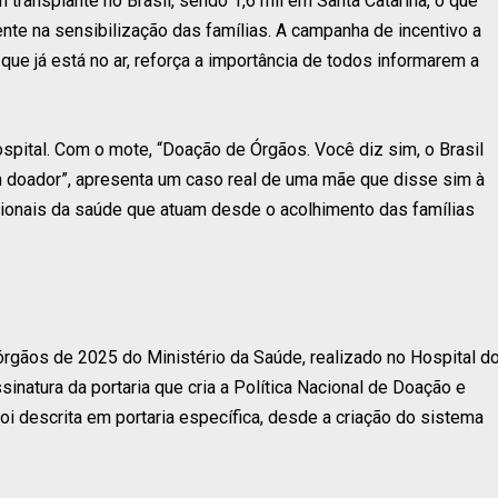
transplante no Brasil, sendo 1,6 mil em Santa Catarina, o que
ente na sensibilização das famílias. A campanha de incentivo a
ue já está no ar, reforça a importância de todos informarem a
spital. Com o mote, “Doação de Órgãos. Você diz sim, o Brasil
um doador”, apresenta um caso real de uma mãe que disse sim à
ssionais da saúde que atuam desde o acolhimento das famílias
gãos de 2025 do Ministério da Saúde, realizado no Hospital d
sinatura da portaria que cria a Política Nacional de Doação e
foi descrita em portaria específica, desde a criação do sistema