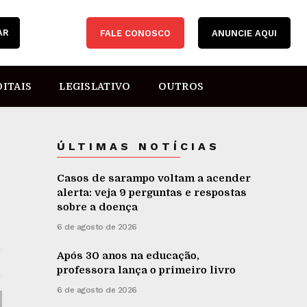
AR
FALE CONOSCO
ANUNCIE AQUI
DITAIS
LEGISLATIVO
OUTROS
ÚLTIMAS NOTÍCIAS
Casos de sarampo voltam a acender
alerta: veja 9 perguntas e respostas
sobre a doença
6 de agosto de 2026
Após 30 anos na educação,
professora lança o primeiro livro
6 de agosto de 2026