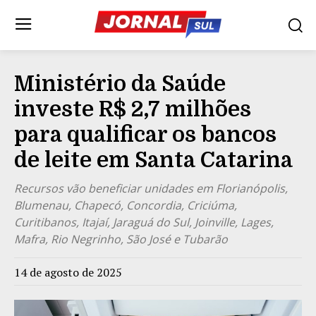
Ministério da Saúde
investe R$ 2,7 milhões
para qualificar os bancos
de leite em Santa Catarina
Recursos vão beneficiar unidades em Florianópolis,
Blumenau, Chapecó, Concordia, Criciúma,
Curitibanos, Itajaí, Jaraguá do Sul, Joinville, Lages,
Mafra, Rio Negrinho, São José e Tubarão
14 de agosto de 2025