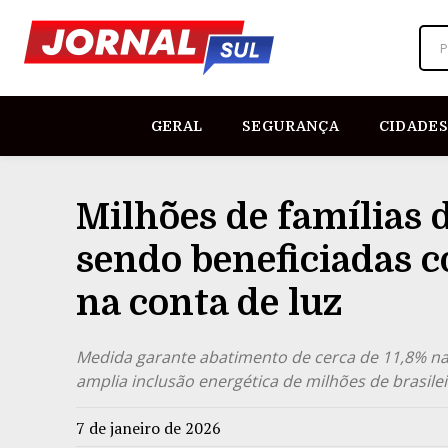
P
GERAL
SEGURANÇA
CIDADES
Milhões de famílias d
sendo beneficiadas c
na conta de luz
Medida garante abatimento de cerca de 11,8% na t
amplia inclusão energética de milhões de brasile
7 de janeiro de 2026