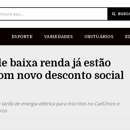
BUSC
rocure aqui...
ESPORTE
VARIEDADES
OBITUÁRIOS
E
e baixa renda já estão
om novo desconto social
arifa de energia elétrica para inscritos no CadÚnico e
iros