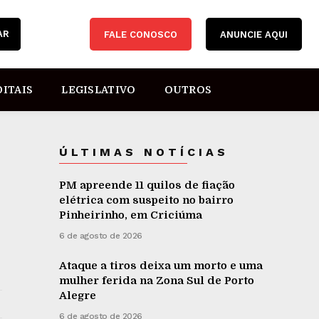
AR
FALE CONOSCO
ANUNCIE AQUI
DITAIS
LEGISLATIVO
OUTROS
ÚLTIMAS NOTÍCIAS
PM apreende 11 quilos de fiação
elétrica com suspeito no bairro
Pinheirinho, em Criciúma
6 de agosto de 2026
Ataque a tiros deixa um morto e uma
mulher ferida na Zona Sul de Porto
Alegre
6 de agosto de 2026