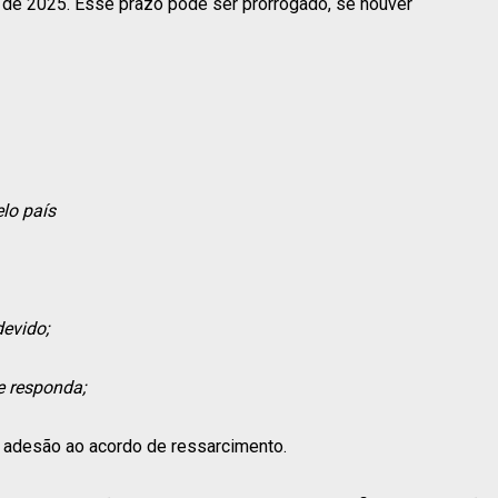
 de 2025. Esse prazo pode ser prorrogado, se houver
lo país
devido;
e responda;
a adesão ao acordo de ressarcimento.