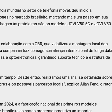
ncia mundial no setor de telefonia móvel, deu início à
ones no mercado brasileiro, marcando mais um passo em sua
e chegam às prateleiras são os modelos JOVI V50 5G e JOVI V50
 colaboração com a GBR, que viabilizou a montagem local dos
 companhia traz consigo sua aliança internacional de longa dat
as e optoeletrônicas, garantindo suporte técnico e estrutura de
lgum tempo. Desde então, realizamos uma análise detalhada sobr
s e os possíveis parceiros locais”, explica Allan Feng, diretor
em 2024, e a fabricação nacional dos primeiros modelos
 brasileira ao nosso processo produtivo ao importar