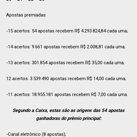
Apostas premiadas:
-15 acertos: 54 apostas recebem R$ 4.293.824,84 cada uma;
-14 acertos: 9.661 apostas recebem R$ 2.008,81 cada uma;
-13 acertos: 301.854 apostas recebem R$ 35,00 cada uma;
12 acertos: 3.539.490 apostas recebem R$ 14,00 cada uma;
-11 acertos: 18.955.181 apostas recebem R$ 7,00 cada uma.
Segundo a Caixa, estas são as origens das 54 apostas
ganhadoras do prêmio principal:
-Canal eletrônico (8 apostas);