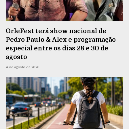
OrleFest terá show nacional de
Pedro Paulo & Alex e programação
especial entre os dias 28 e 30 de
agosto
4 de agosto de 2026