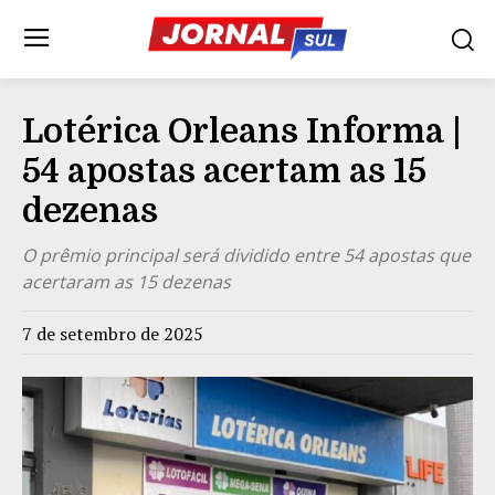
Lotérica Orleans Informa |
54 apostas acertam as 15
dezenas
O prêmio principal será dividido entre 54 apostas que
acertaram as 15 dezenas
7 de setembro de 2025