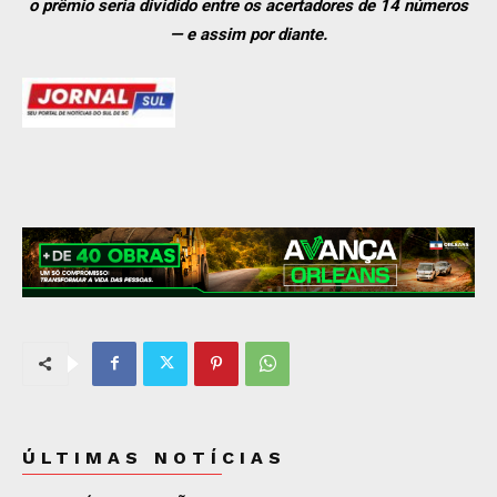
o prêmio seria dividido entre os acertadores de 14 números
— e assim por diante.
ÚLTIMAS NOTÍCIAS