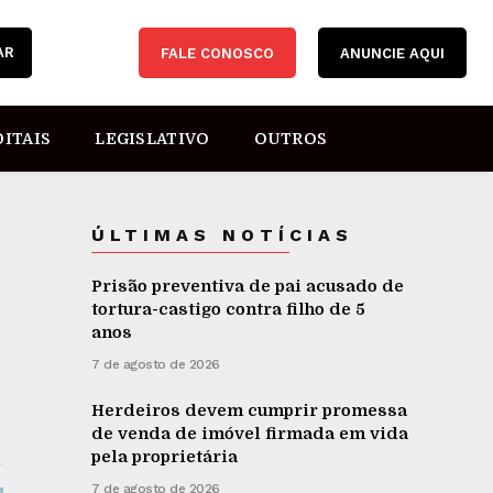
AR
FALE CONOSCO
ANUNCIE AQUI
DITAIS
LEGISLATIVO
OUTROS
ÚLTIMAS NOTÍCIAS
Prisão preventiva de pai acusado de
tortura-castigo contra filho de 5
anos
7 de agosto de 2026
Herdeiros devem cumprir promessa
de venda de imóvel firmada em vida
pela proprietária
7 de agosto de 2026