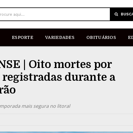
BUSC
rocure aqui...
ESPORTE
VARIEDADES
OBITUÁRIOS
E
E | Oito mortes por
registradas durante a
rão
mporada mais segura no litoral