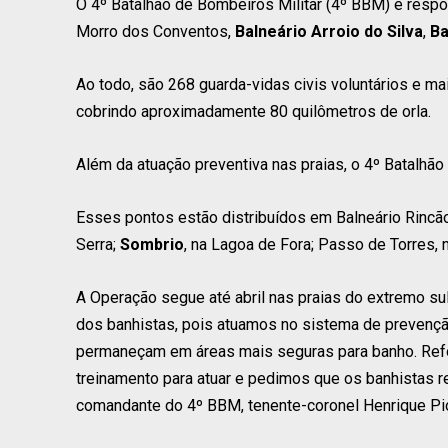
O 4º Batalhão de Bombeiros Militar (4º BBM) é resp
Morro dos Conventos,
Balneário Arroio do Silva
,
Ba
Ao todo, são 268 guarda-vidas civis voluntários e ma
cobrindo aproximadamente 80 quilômetros de orla.
Além da atuação preventiva nas praias, o 4º Batal
Esses pontos estão distribuídos em Balneário Rincão,
Serra;
Sombrio
, na Lagoa de Fora; Passo de Torres, 
A Operação segue até abril nas praias do extremo sul
dos banhistas, pois atuamos no sistema de prevenç
permaneçam em áreas mais seguras para banho. Ref
treinamento para atuar e pedimos que os banhistas 
comandante do 4º BBM, tenente-coronel Henrique Pio