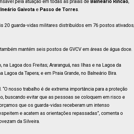
onsável pela atuação em todas as praias de
Balneário Rincão
,
lneário Gaivota
e
Passo de Torres
.
is 20 guarda-vidas militares distribuídos em 76 postos ativados
hão também mantém seis postos de GVCV em áreas de água doce.
 na Lagoa dos Freitas; Araranguá, nas Ilhas e na Lagoa da
na Lagoa da Tapera; e em Praia Grande, no Balneário Bira.
. “O nosso trabalho é de extrema importância para a proteção
ão, buscando evitar que as pessoas se coloquem em risco e
orçamos que os guarda-vidas receberam um intenso
respeitem e acatem as orientações repassadas”, comenta o
vezam da Silveira.