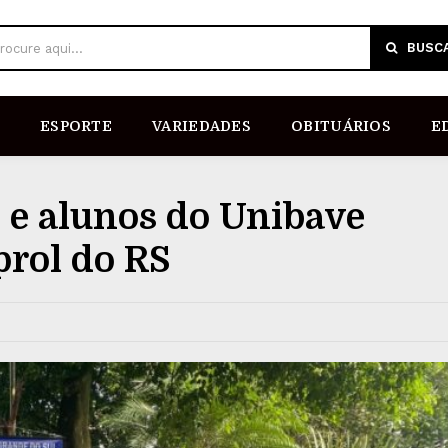
BUSC
rocure aqui...
ESPORTE
VARIEDADES
OBITUÁRIOS
E
 e alunos do Unibave
prol do RS