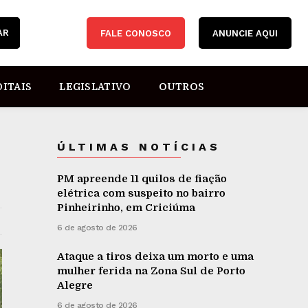
AR
FALE CONOSCO
ANUNCIE AQUI
DITAIS
LEGISLATIVO
OUTROS
ÚLTIMAS NOTÍCIAS
PM apreende 11 quilos de fiação
elétrica com suspeito no bairro
Pinheirinho, em Criciúma
6 de agosto de 2026
Ataque a tiros deixa um morto e uma
mulher ferida na Zona Sul de Porto
Alegre
6 de agosto de 2026