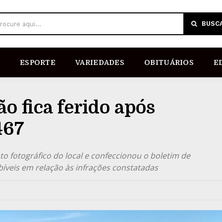
BUSC
rocure aqui...
ESPORTE
VARIEDADES
OBITUÁRIOS
E
o fica ferido após
467
nto fotográfico do local e confeccionou o boletim de
íveis em relação às infrações constatadas