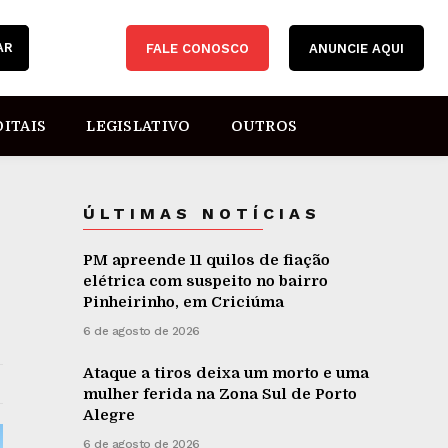
AR
FALE CONOSCO
ANUNCIE AQUI
DITAIS
LEGISLATIVO
OUTROS
ÚLTIMAS NOTÍCIAS
PM apreende 11 quilos de fiação
elétrica com suspeito no bairro
Pinheirinho, em Criciúma
6 de agosto de 2026
Ataque a tiros deixa um morto e uma
mulher ferida na Zona Sul de Porto
Alegre
6 de agosto de 2026