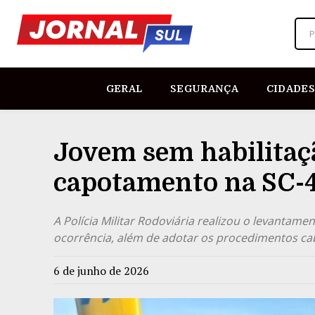
P
GERAL
SEGURANÇA
CIDADES
Jovem sem habilitaçã
capotamento na SC-
A Polícia Militar Rodoviária realizou o levantame
ocorrência, além de adotar os procedimentos cab
6 de junho de 2026