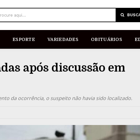
BUSC
rocure aqui...
ESPORTE
VARIEDADES
OBITUÁRIOS
E
adas após discussão em
nto da ocorrência, o suspeito não havia sido localizado.