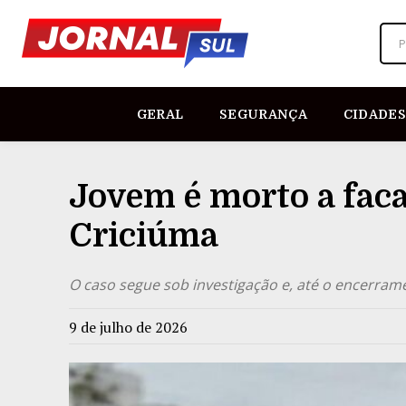
P
GERAL
SEGURANÇA
CIDADES
Jovem é morto a fac
Criciúma
O caso segue sob investigação e, até o encerrame
9 de julho de 2026