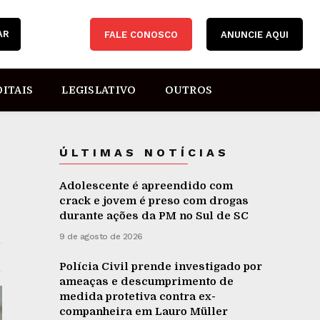
AR
FALE CONOSCO
ANUNCIE AQUI
DITAIS
LEGISLATIVO
OUTROS
ÚLTIMAS NOTÍCIAS
Adolescente é apreendido com
crack e jovem é preso com drogas
durante ações da PM no Sul de SC
9 de agosto de 2026
Polícia Civil prende investigado por
ameaças e descumprimento de
medida protetiva contra ex-
companheira em Lauro Müller