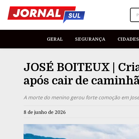
P
GERAL
SEGURANÇA
CIDADES
JOSÉ BOITEUX | Cria
após cair de caminhã
A morte do menino gerou forte comoção em José
8 de junho de 2026