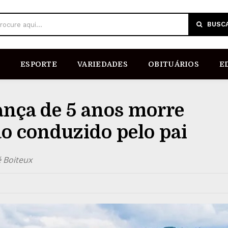
BUSC
rocure aqui...
ESPORTE
VARIEDADES
OBITUÁRIOS
E
nça de 5 anos morre
o conduzido pelo pai
 Boiteux