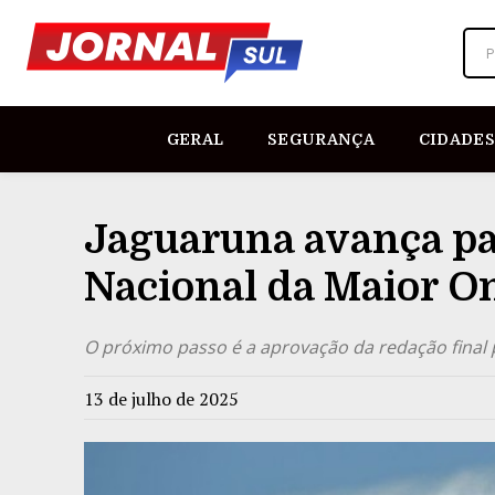
P
GERAL
SEGURANÇA
CIDADES
Jaguaruna avança par
Nacional da Maior On
O próximo passo é a aprovação da redação final 
13 de julho de 2025