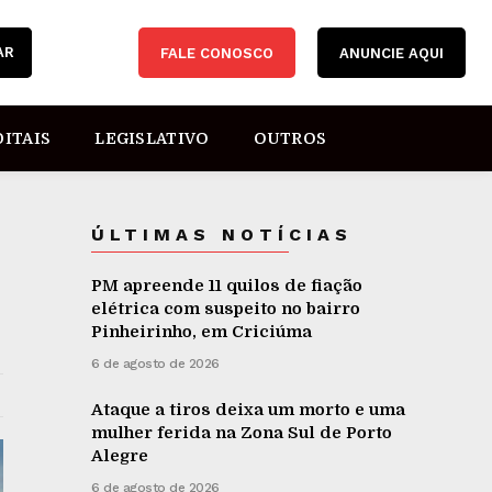
AR
FALE CONOSCO
ANUNCIE AQUI
DITAIS
LEGISLATIVO
OUTROS
ÚLTIMAS NOTÍCIAS
PM apreende 11 quilos de fiação
elétrica com suspeito no bairro
Pinheirinho, em Criciúma
6 de agosto de 2026
Ataque a tiros deixa um morto e uma
mulher ferida na Zona Sul de Porto
Alegre
6 de agosto de 2026