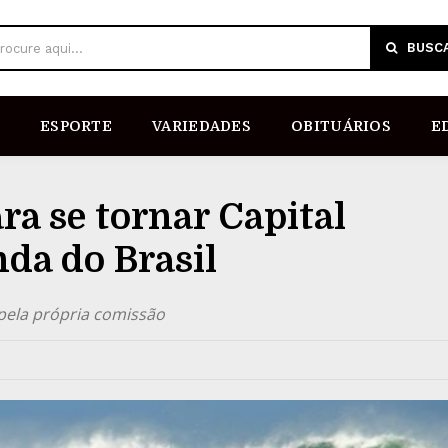
BUSC
rocure aqui...
ESPORTE
VARIEDADES
OBITUÁRIOS
E
a se tornar Capital
da do Brasil
pela própria comissão