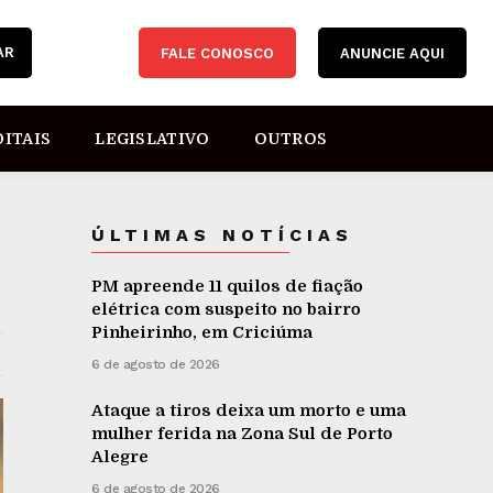
AR
FALE CONOSCO
ANUNCIE AQUI
DITAIS
LEGISLATIVO
OUTROS
ÚLTIMAS NOTÍCIAS
PM apreende 11 quilos de fiação
elétrica com suspeito no bairro
Pinheirinho, em Criciúma
6 de agosto de 2026
Ataque a tiros deixa um morto e uma
mulher ferida na Zona Sul de Porto
Alegre
6 de agosto de 2026