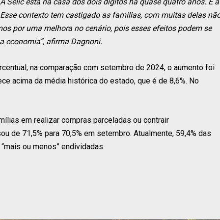
A Selic está na casa dos dois dígitos há quase quatro anos. E a
Esse contexto tem castigado as famílias, com muitas delas nã
s por uma melhora no cenário, pois esses efeitos podem se
 a economia”, afirma Dagnoni.
percentual; na comparação com setembro de 2024, o aumento foi
ce acima da média histórica do estado, que é de 8,6%. No
ílias em realizar compras parceladas ou contrair
sou de 71,5% para 70,5% em setembro. Atualmente, 59,4% das
u “mais ou menos” endividadas.