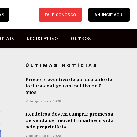
AR
FALE CONOSCO
ANUNCIE AQUI
DITAIS
LEGISLATIVO
OUTROS
ÚLTIMAS NOTÍCIAS
Prisão preventiva de pai acusado de
tortura-castigo contra filho de 5
anos
7 de agosto de 2026
Herdeiros devem cumprir promessa
de venda de imóvel firmada em vida
pela proprietária
7 de agosto de 2026