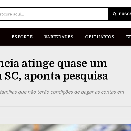
BUSC
rocure aqui...
ESPORTE
VARIEDADES
OBITUÁRIOS
E
cia atinge quase um
m SC, aponta pesquisa
famílias que não terão condições de pagar as contas em