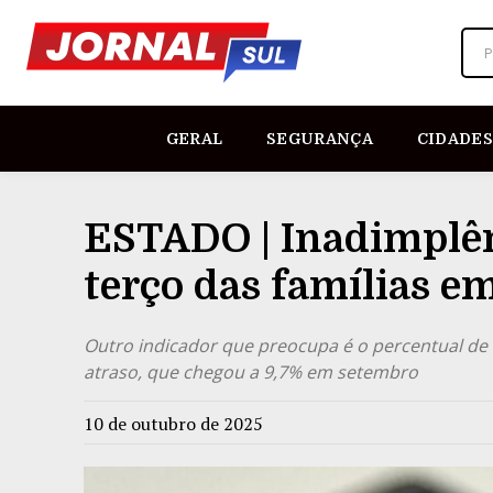
P
GERAL
SEGURANÇA
CIDADES
ESTADO | Inadimplên
terço das famílias e
Outro indicador que preocupa é o percentual de 
atraso, que chegou a 9,7% em setembro
10 de outubro de 2025