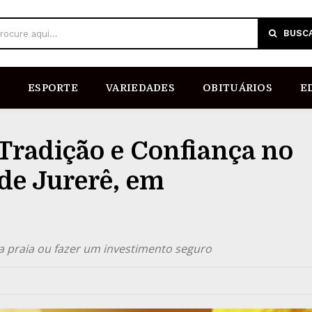
BUSC
rocure aqui...
ESPORTE
VARIEDADES
OBITUÁRIOS
E
 Tradição e Confiança no
de Jurerê, em
a praia ou fazer um investimento seguro