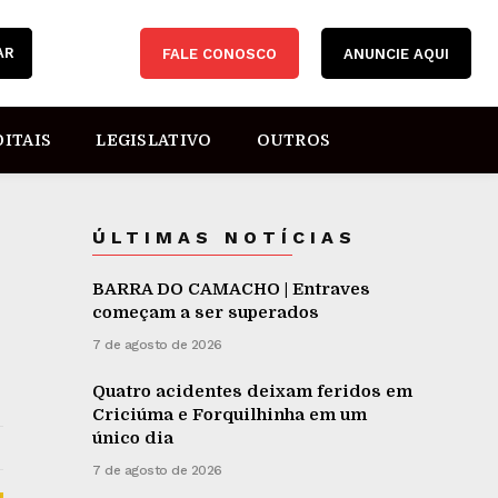
AR
FALE CONOSCO
ANUNCIE AQUI
DITAIS
LEGISLATIVO
OUTROS
ÚLTIMAS NOTÍCIAS
BARRA DO CAMACHO | Entraves
começam a ser superados
7 de agosto de 2026
Quatro acidentes deixam feridos em
Criciúma e Forquilhinha em um
único dia
7 de agosto de 2026