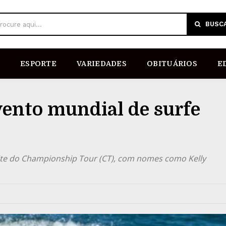
BUSC
rocure aqui...
ESPORTE
VARIEDADES
OBITUÁRIOS
E
vento mundial de surfe
elite do Championship Tour (CT), com nomes como Kelly