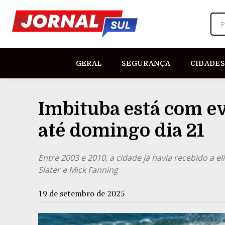
P
GERAL
SEGURANÇA
CIDADES
Imbituba está com e
até domingo dia 21
Entre 2003 e 2010, a cidade já havia recebido a 
Slater e Mick Fanning
19 de setembro de 2025