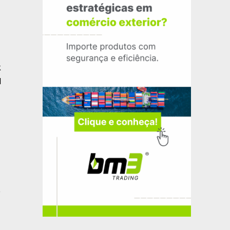
k
l
e