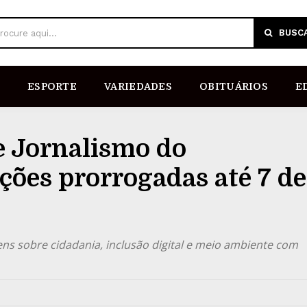
BUSC
rocure aqui...
ESPORTE
VARIEDADES
OBITUÁRIOS
E
e Jornalismo do
ições prorrogadas até 7 de
s sobre cidadania, inclusão digital e meio ambiente com