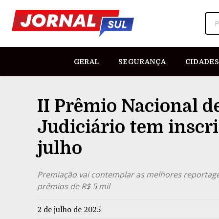
P
GERAL
SEGURANÇA
CIDADES
II Prêmio Nacional d
Judiciário tem inscr
julho
Premiação vai contemplar as melhores reportagen
prêmios de R$ 5 mil
2 de julho de 2025