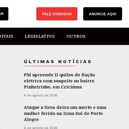
AR
FALE CONOSCO
ANUNCIE AQUI
DITAIS
LEGISLATIVO
OUTROS
ÚLTIMAS NOTÍCIAS
PM apreende 11 quilos de fiação
elétrica com suspeito no bairro
Pinheirinho, em Criciúma
6 de agosto de 2026
Ataque a tiros deixa um morto e uma
mulher ferida na Zona Sul de Porto
Alegre
6 de agosto de 2026