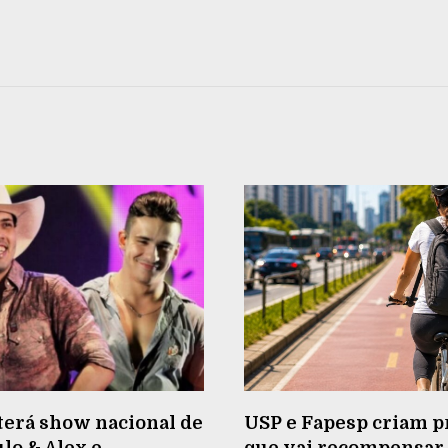
terá show nacional de
USP e Fapesp criam p
lo & Alex e
que vai recompensa