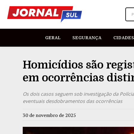
P
GERAL
SEGURANÇA
CIDADES
Homicídios são regis
em ocorrências disti
Os dois casos seguem sob investigação da Polícia
eventuais desdobramentos das ocorrências
30 de novembro de 2025