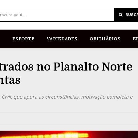
BUSC
rocure aqui...
ESPORTE
VARIEDADES
OBITUÁRIOS
E
trados no Planalto Norte
ntas
 Civil, que apura as circunstâncias, motivação completa e