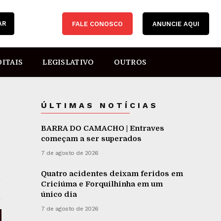
AR
FALE CONOSCO
ANUNCIE AQUI
DITAIS
LEGISLATIVO
OUTROS
ÚLTIMAS NOTÍCIAS
BARRA DO CAMACHO | Entraves
começam a ser superados
7 de agosto de 2026
Quatro acidentes deixam feridos em
Criciúma e Forquilhinha em um
único dia
7 de agosto de 2026