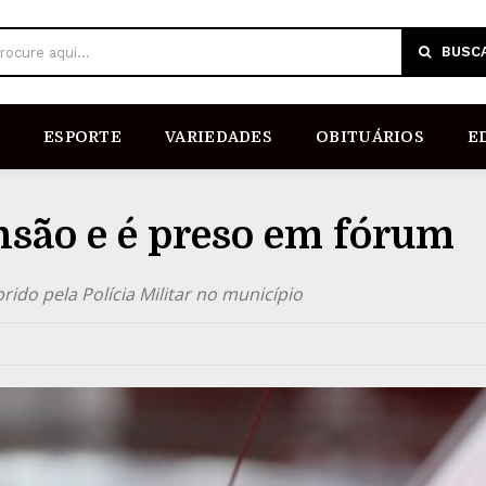
BUSC
rocure aqui...
ESPORTE
VARIEDADES
OBITUÁRIOS
E
são e é preso em fórum
ido pela Polícia Militar no município