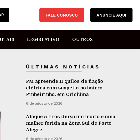
AR
FALE CONOSCO
ANUNCIE AQUI
DITAIS
LEGISLATIVO
OUTROS
ÚLTIMAS NOTÍCIAS
PM apreende 11 quilos de fiação
elétrica com suspeito no bairro
Pinheirinho, em Criciúma
6 de agosto de 2026
Ataque a tiros deixa um morto e uma
mulher ferida na Zona Sul de Porto
Alegre
6 de agosto de 2026