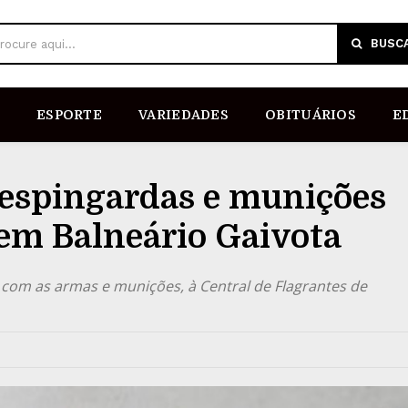
BUSC
rocure aqui...
ESPORTE
VARIEDADES
OBITUÁRIOS
E
espingardas e munições
 em Balneário Gaivota
com as armas e munições, à Central de Flagrantes de