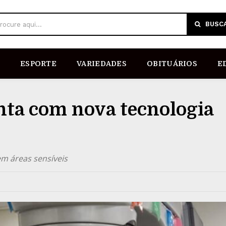
BUSC
rocure aqui...
ESPORTE
VARIEDADES
OBITUÁRIOS
E
ta com nova tecnologia
m áreas sensíveis