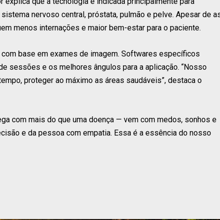
 explica que a tecnologia é indicada principalmente para
istema nervoso central, próstata, pulmão e pelve. Apesar de a
em menos internações e maior bem-estar para o paciente.
a, com base em exames de imagem. Softwares específicos
o de sessões e os melhores ângulos para a aplicação. “Nosso
o tempo, proteger ao máximo as áreas saudáveis”, destaca o
chega com mais do que uma doença — vem com medos, sonhos e
ecisão e da pessoa com empatia. Essa é a essência do nosso