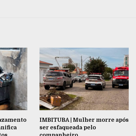
vazamento
IMBITUBA | Mulher morre após
nifica
ser esfaqueada pelo
tos
companheiro