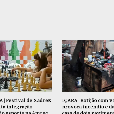
| Festival de Xadrez
IÇARA | Botijão com 
a integração
provoca incêndio e da
do esporte na Amrec
casa de dois pavimen