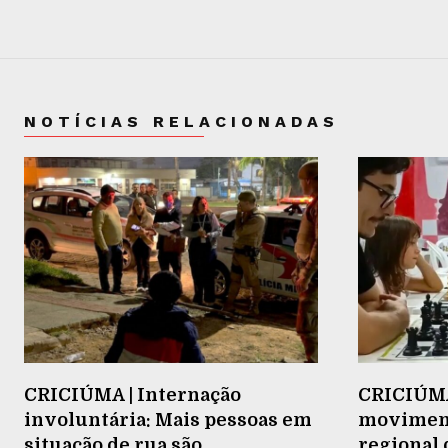
NOTÍCIAS RELACIONADAS
CRICIÚMA | Internação
CRICIÚMA 
involuntária: Mais pessoas em
moviment
situação de rua são
regional 