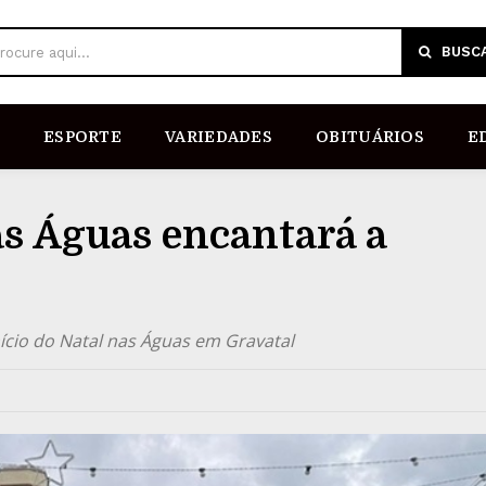
BUSC
rocure aqui...
ESPORTE
VARIEDADES
OBITUÁRIOS
E
s Águas encantará a
ício do Natal nas Águas em Gravatal