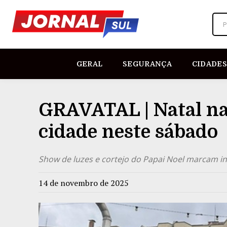
P
GERAL
SEGURANÇA
CIDADES
GRAVATAL | Natal na
cidade neste sábado
Show de luzes e cortejo do Papai Noel marcam in
14 de novembro de 2025