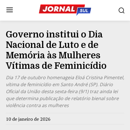
Governo institui o Dia
Nacional de Luto e de
Memória às Mulheres
Vítimas de Feminicídio
Dia 17 de outubro homenageia Eloá Cristina Pimentel,
vítima de feminicídio em Santo André (SP). Diário
Oficial da União desta sexta-feira (9/1) traz ainda lei
que determina publicação de relatório bienal sobre
violência contra as mulheres
10 de janeiro de 2026