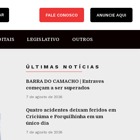
AR
FALE CONOSCO
ANUNCIE AQUI
DITAIS
LEGISLATIVO
OUTROS
ÚLTIMAS NOTÍCIAS
BARRA DO CAMACHO | Entraves
começam a ser superados
7 de agosto de 2026
Quatro acidentes deixam feridos em
Criciúma e Forquilhinha em um
único dia
7 de agosto de 2026