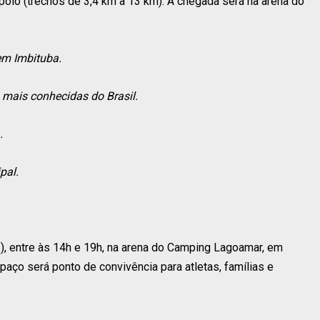
poio (trechos de 3,4 km a 13 km). A chegada será na arena do
 em Imbituba.
mais conhecidas do Brasil.
.
pal.
2), entre às 14h e 19h, na arena do Camping Lagoamar, em
aço será ponto de convivência para atletas, famílias e