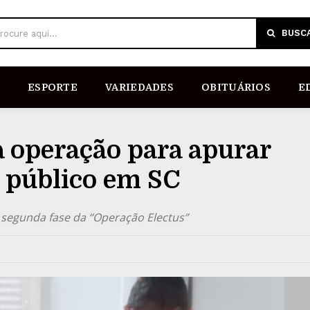
BUSC
rocure aqui...
ESPORTE
VARIEDADES
OBITUÁRIOS
E
 operação para apurar
 público em SC
segunda fase da “Operação Electus”