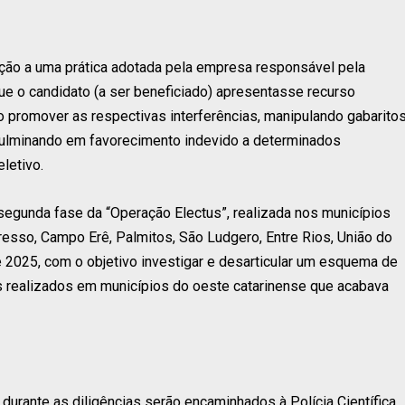
ção a uma prática adotada pela empresa responsável pela
que o candidato (a ser beneficiado) apresentasse recurso
ão promover as respectivas interferências, manipulando gabarito
 culminando em favorecimento indevido a determinados
letivo.
egunda fase da “Operação Electus”, realizada nos municípios
resso, Campo Erê, Palmitos, São Ludgero, Entre Rios, União do
 2025, com o objetivo investigar e desarticular um esquema de
 realizados em municípios do oeste catarinense que acabava
durante as diligências serão encaminhados à Polícia Científica,