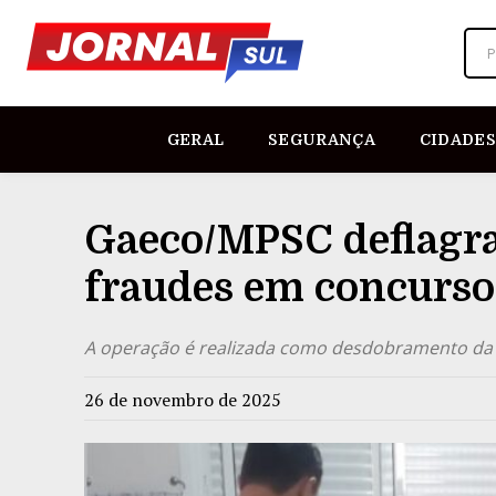
P
GERAL
SEGURANÇA
CIDADES
Gaeco/MPSC deflagra
fraudes em concurso
A operação é realizada como desdobramento da 
26 de novembro de 2025