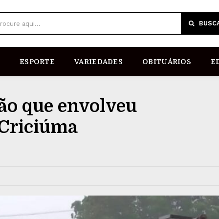
BUSC
rocure aqui...
ESPORTE
VARIEDADES
OBITUÁRIOS
E
ção que envolveu
 Criciúma