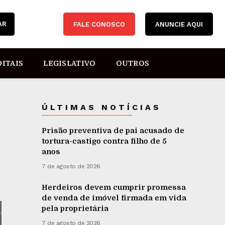
AR
FALE CONOSCO
ANUNCIE AQUI
DITAIS
LEGISLATIVO
OUTROS
ÚLTIMAS NOTÍCIAS
Prisão preventiva de pai acusado de
tortura-castigo contra filho de 5
anos
7 de agosto de 2026
Herdeiros devem cumprir promessa
de venda de imóvel firmada em vida
pela proprietária
7 de agosto de 2026