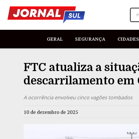
P
GERAL
SEGURANÇA
CIDADES
FTC atualiza a situa
descarrilamento em
A ocorrência envolveu cinco vagões tombados
10 de dezembro de 2025