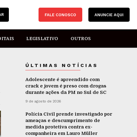
AR
FALE CONOSCO
ANUNCIE AQUI
DITAIS
LEGISLATIVO
OUTROS
ÚLTIMAS NOTÍCIAS
Adolescente é apreendido com
crack e jovem é preso com drogas
durante ações da PM no Sul de SC
9 de agosto de 2026
Polícia Civil prende investigado por
ameaças e descumprimento de
medida protetiva contra ex-
companheira em Lauro Müller