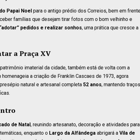
do Papai Noel
para o antigo prédio dos Correios, bem em frent
eceber famílias que desejam tirar fotos com o bom velhinho e
“adotar” pedidos e realizar sonhos
, uma prática que cresce a
ntar a Praça XV
patrimônio imaterial da cidade, também está de volta com a
 homenageia a criação de Franklin Cascaes de 1973, agora
 presépio natural e artesanal completa
52 anos
, mantendo traço
icas.
entro
ado de Natal
, reunindo artesanato, decoração e atividades para
s temáticas, enquanto o
Largo da Alfândega
abrigará a
Vila de