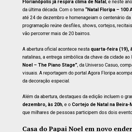
Florianópolis já respira clima de Natal
, e neste an
da última década. Com o tema
“Natal Floripa – 100
até 24 de dezembro e homenageiam o centenário da 
programação reúne desfiles, shows, cortejos, recitai
vão percorrer mais de 20 bairros.
A abertura oficial acontece nesta
quarta-feira (19),
natalinas, a entrega simbólica da chave da cidade ao
Noel – The Piano Stage”
, da Universo Casuo, compa
visuais. A reportagem do portal Agora Floripa acomp
da decoração especial.
Além da abertura, destaques da edição incluem o gr
dezembro, às 20h
, e o
Cortejo de Natal na Beira-
que milhares de pessoas participem dos dois eventos,
Casa do Papai Noel em novo ende