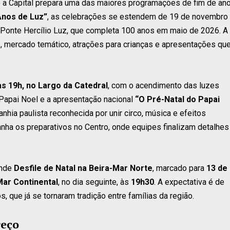
o a Capital prepara uma das maiores programações de fim de an
 Anos de Luz”
, as celebrações se estendem de 19 de novembro
Ponte Hercílio Luz, que completa 100 anos em maio de 2026. A
s, mercado temático, atrações para crianças e apresentações qu
 às 19h, no Largo da Catedral
, com o acendimento das luzes
 Papai Noel e a apresentação nacional
“O Pré-Natal do Papai
nhia paulista reconhecida por unir circo, música e efeitos
anha os preparativos no Centro, onde equipes finalizam detalhes
ande
Desfile de Natal na Beira-Mar Norte
, marcado para
13 de
Mar Continental
, no dia seguinte, às
19h30
. A expectativa é de
 que já se tornaram tradição entre famílias da região.
reço