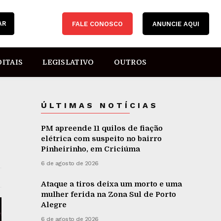
AR
FALE CONOSCO
ANUNCIE AQUI
DITAIS
LEGISLATIVO
OUTROS
ÚLTIMAS NOTÍCIAS
PM apreende 11 quilos de fiação
elétrica com suspeito no bairro
Pinheirinho, em Criciúma
6 de agosto de 2026
Ataque a tiros deixa um morto e uma
mulher ferida na Zona Sul de Porto
Alegre
6 de agosto de 2026