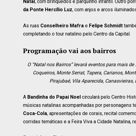
Natal
, com brinquedos e parquinho infantil. Outro p
da Ponte Hercílio Luz
, com anjos e arcos iluminado
As ruas
Conselheiro Mafra
e
Felipe Schmidt
també
completando o tour natalino pelo Centro da Capital.
Programação vai aos bairros
O “Natal nos Bairros” levará eventos para mais de
Coqueiros, Monte Serrat, Tapera, Carianos, Monte
Pirajubaé, Vila Aparecida, Canasvieiras
A
Bandinha do Papai Noel
circulará pelo Centro His
músicas natalinas acompanhadas por personagens te
Coca-Cola
, apresentações de corais, recital comemo
corridas temáticas e a Feira Viva a Cidade Natalina, 