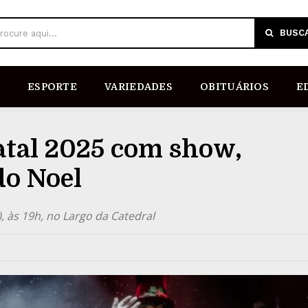
BUSC
rocure aqui...
ESPORTE
VARIEDADES
OBITUÁRIOS
E
atal 2025 com show,
do Noel
), às 19h, no Largo da Catedral