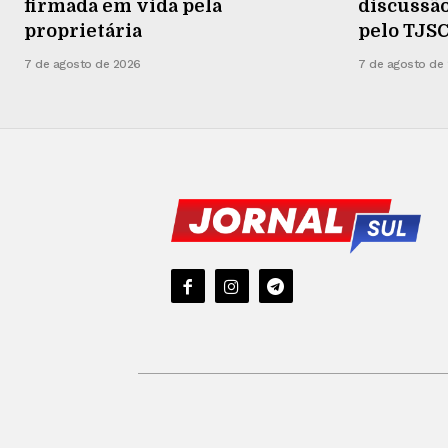
firmada em vida pela
discussã
proprietária
pelo TJS
7 de agosto de 2026
7 de agosto de