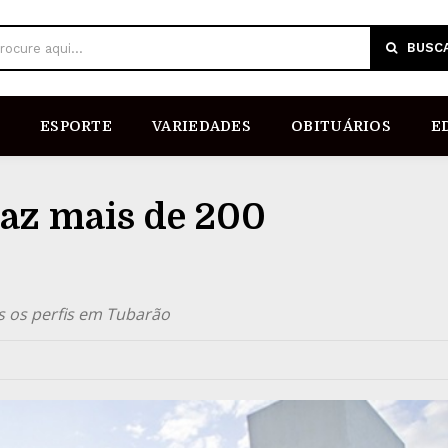
BUSC
rocure aqui...
ESPORTE
VARIEDADES
OBITUÁRIOS
E
raz mais de 200
s os perfis em Tubarão