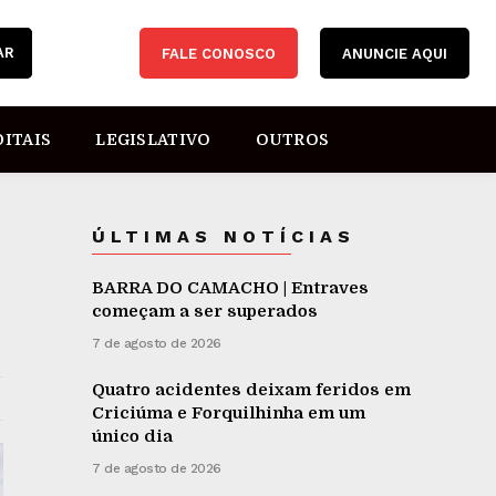
AR
FALE CONOSCO
ANUNCIE AQUI
DITAIS
LEGISLATIVO
OUTROS
ÚLTIMAS NOTÍCIAS
BARRA DO CAMACHO | Entraves
começam a ser superados
7 de agosto de 2026
Quatro acidentes deixam feridos em
Criciúma e Forquilhinha em um
único dia
7 de agosto de 2026