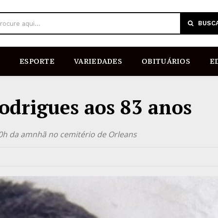
BUSC
rocure aqui...
ESPORTE
VARIEDADES
OBITUÁRIOS
E
Rodrigues aos 83 anos
0h da amnhã no cemitério de Orleans