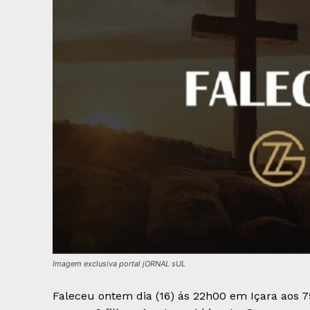
Imagem exclusiva portal jORNAL sUL
Faleceu ontem dia (16) ás 22h00 em Içara aos 