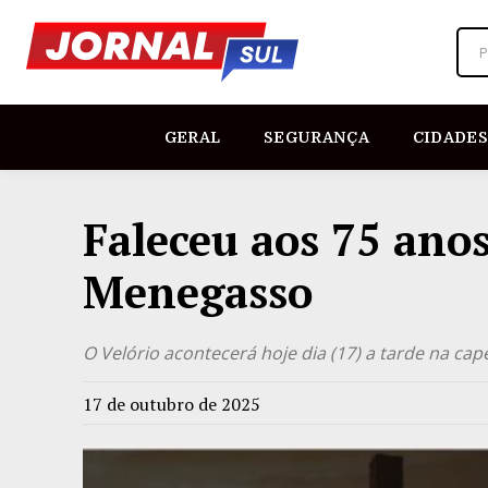
P
GERAL
SEGURANÇA
CIDADES
Faleceu aos 75 anos
Menegasso
O Velório acontecerá hoje dia (17) a tarde na cap
17 de outubro de 2025