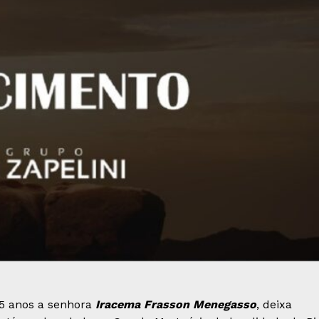
75 anos a senhora
Iracema Frasson Menegasso
, deixa