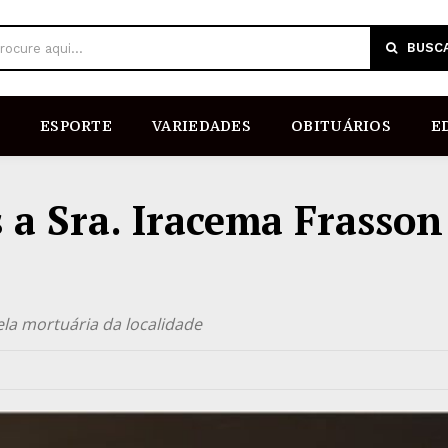
BUSC
rocure aqui...
ESPORTE
VARIEDADES
OBITUÁRIOS
E
 a Sra. Iracema Frasson
ela mortuária da localidade