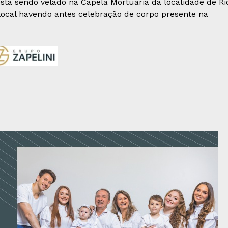
 está sendo velado na Capela Mortuária da localidade de Ri
 local havendo antes celebração de corpo presente na