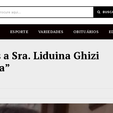
BUSC
rocure aqui...
ESPORTE
VARIEDADES
OBITUÁRIOS
E
 a Sra. Liduina Ghizi
a”