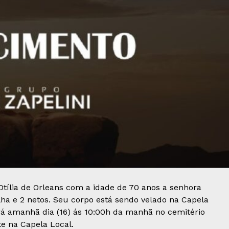
 Otília de Orleans com a idade de 70 anos a senhora
filha e 2 netos. Seu corpo está sendo velado na Capela
á amanhã dia (16) ás 10:00h da manhã no cemitério
e na Capela Local.