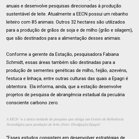
anuais e desenvolve pesquisas direcionadas à produção
sustentável de leite. Atualmente a EECN possui um rebanho
leiteiro com 85 animais. Outros 32 hectares são utilizados
para a produção de grãos de soja e de milho (grão e silagem),
que são destinados para a alimentação desses animais.
Conforme a gerente da Estação, pesquisadora Fabiana
Schmidt, essas áreas também são destinadas para a
produção de sementes genéticas de milho, feijão, azevéns,
festuca e linhaça, entre outras culturas das quais a Epagri é
obtentora. Ela informa, ainda, que a estação desenvolve
projetos de pesquisa de abrangência estadual da pecuária
consciente carbono zero.
A EECN ´w a única unidade de pesquisa que abriga um Centro de Referência
Tecnológica para produção de leite (Foto: Divulgação/Epagri)
“Esses estudos consistem em desenvolver estratégias de