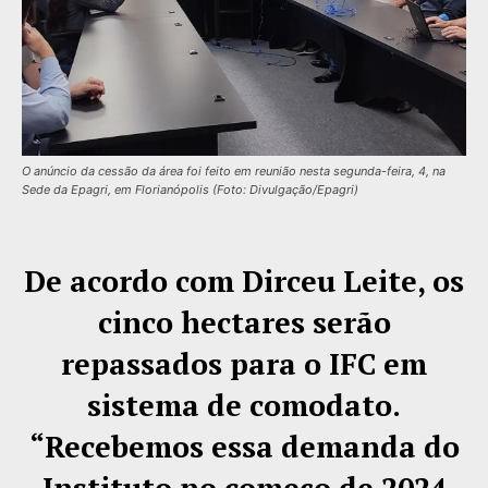
O anúncio da cessão da área foi feito em reunião nesta segunda-feira, 4, na
Sede da Epagri, em Florianópolis (Foto: Divulgação/Epagri)
De acordo com Dirceu Leite, os
cinco hectares serão
repassados para o IFC em
sistema de comodato.
“Recebemos essa demanda do