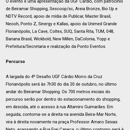
O evento é uma apresentação da UGF Cárdio, com patrocínio
de Beiramar Shopping, Sescoop/sc, Areia Bronze, Bio Up e
NDTV Record, apoio de mídia de Publicar, Master Brasil,
Neooh, Ponto Z, Sinergy e Kallas, apoio da Unimed Grande
Florianópolis, La Cave, Coltex, SUQ, Santa Rita, TUM, 048,
Banana Brasil, Wickbold, New Millen, DaColonia, Yopp e
Prefeitura/Secretaria e realização da Ponto Eventos.
Percurso
A largada do 4º Desafio UGF Cárdio Morro da Cruz
Florianópolis será às 7h30 do dia 20 de outubro, no último
andar do Beiramar Shopping. Os 700 metros iniciais do
percurso serão por dentro do estacionamento do shopping,
em descida, até o acesso à rua Altamiro Guimarães. Em
seguida, contorna-se a direita na avenida Beira-Mar Norte,
vira à direita novamente na praça Professor Amaro Seixas
Neto, acessando a Rua Frei Caneca. o último contorno será à