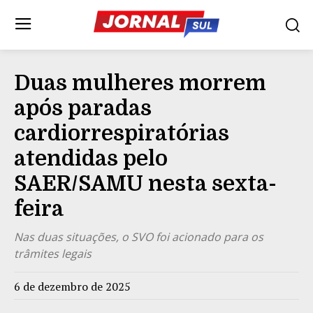
Duas mulheres morrem
após paradas
cardiorrespiratórias
atendidas pelo
SAER/SAMU nesta sexta-
feira
Nas duas situações, o SVO foi acionado para os
trâmites legais
6 de dezembro de 2025