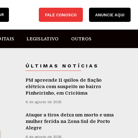
AR
FALE CONOSCO
ANUNCIE AQUI
DITAIS
LEGISLATIVO
OUTROS
ÚLTIMAS NOTÍCIAS
PM apreende 11 quilos de fiação
elétrica com suspeito no bairro
Pinheirinho, em Criciúma
6 de agosto de 2026
Ataque a tiros deixa um morto e uma
mulher ferida na Zona Sul de Porto
Alegre
6 de agosto de 2026