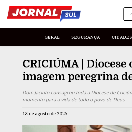
P
GERAL
SEGURANÇA
CIDADES
CRICIÚMA | Diocese 
imagem peregrina de
Dom Jacinto consagrou toda a Diocese de Criciúm
momento para a vida de todo o povo de Deus
18 de agosto de 2025