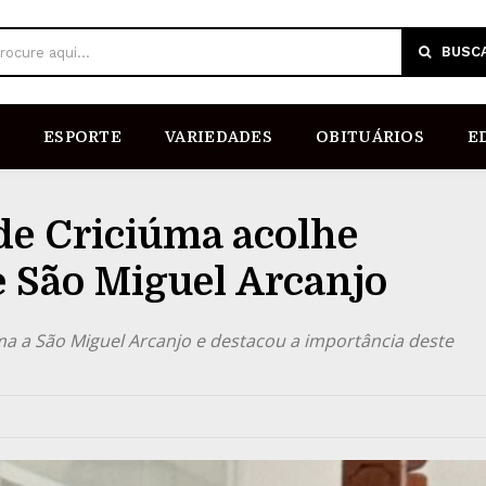
BUSC
rocure aqui...
ESPORTE
VARIEDADES
OBITUÁRIOS
E
de Criciúma acolhe
 São Miguel Arcanjo
a a São Miguel Arcanjo e destacou a importância deste