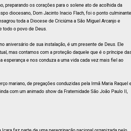
ho, preparando os corações para o solene ato de acolhida da
spo diocesano, Dom Jacinto Inacio Flach, foi o ponto culminant
nsagrou toda a Diocese de Criciúma a São Miguel Arcanjo e
e todo o povo de Deus.
 aniversário de sua instalação, é um presente de Deus. Ele
tual, mas contamos com a proteção daquele que é o príncipe da
sa esperança e nos conduza a uma vida cada vez mais fiel ao
 terço mariano, de pregações conduzidas pela Irmã Maria Raquel 
inda com um animado show da Fraternidade São João Paulo II,
 Içara faz parte de uma peregrinação nacional organizada pelo