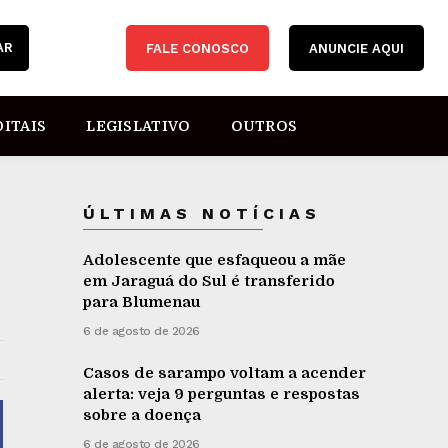
AR
FALE CONOSCO
ANUNCIE AQUI
DITAIS
LEGISLATIVO
OUTROS
ÚLTIMAS NOTÍCIAS
Adolescente que esfaqueou a mãe
em Jaraguá do Sul é transferido
para Blumenau
6 de agosto de 2026
Casos de sarampo voltam a acender
alerta: veja 9 perguntas e respostas
sobre a doença
6 de agosto de 2026